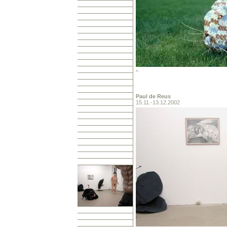
^
Paul
de Reus
15.11.-13.12.2002