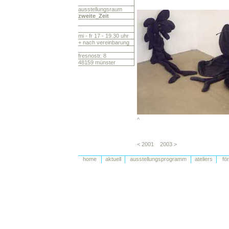
ausstellungsraum
zweite_Zeit
mi - fr 17 - 19.30 uhr
+ nach vereinbarung
fresnostr. 8
48159 münster
^
< 2001
2003 >
home
aktuell
ausstellungsprogramm
ateliers
fö