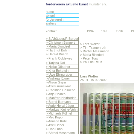
förderverein
aktuelle kunst
münster e.v.
home
aktuell
förderverein
ateliers
kontakt
1994
1995
1996
19
> S.Alhäuser/R.Berger
> Christoph Bangert
> Lars Wolter
> Maria Blondeel
> Tim Trantenroth
> Hartmut Böhm
> Bärbel Messmann
> Harald Busch
> Maria Blondeel
> Frank Coldewey
> Peter Torp
> Paul de Reus
> Tatjana Doll
> Heike Döscher
> Knut Eckstein
> Uwe Ehrngruber
Lars
Wolter
> Andreas Exner
25.01.-15.02.2002
> Alison Gajra
> Axel Grünewald
> Christian Hasucha
> Anja Hoinka
> Manfred Holtfrerich
> Bernd Ikemann
> Aude Herail Jäger
> Markus Kleine-Vehn
> Michaela Kölmel
> Milo Köpp
> Annette Kuhl
> Axel Lieber
> Linn Lühn
> Bärbel Messmann