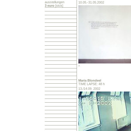
ausstellungen
10.05.-31.05.2002
3 euro
[stck]
^
Maria
Blondeel
TIME LAPSE: 48 h
13./14.09. 2002