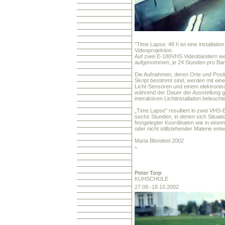
"Time Lapse: 48 h ist eine installation
Videoprojektion.
Auf zwei E-180VHS Videobändern w
aufgenommen, je 24 Stunden pro Ba
Die Aufnahmen, deren Orte und Posit
Skript bestimmt sind, werden mit ei
Licht-Sensoren und einem elektroni
während der Dauer der Ausstellung 
interaktiven Lichtinstallation beleuchte
„Time Lapse" resultiert in zwei VHS
sechs Stunden, in denen sich Situati
festgelegter Koordinaten wie in eine
oder nicht stillstehender Materie entw
Maria Blondeel 2002
^
Peter
Torp
KUHSCHULE
27.09.-18.10.2002