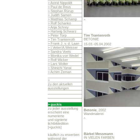
> Astrid Nippoldt
> Paul de Reus
> Stephan Rürup
> Judith Samen
> Matthias Schamp
^
> Rolf Schanko
> Anja Schrey
> Hartwig Schwarz
> Peter Torp
Tim
Trantenroth
BETONIE
> Tim Trantenroth
> Frank J. v. d. Laan
15.03.-05.04.2002
> I.Vetter/A.Weisser
> Sandra Voets
> Monika von Wedel
> Rolf Wicker
> Lars Wolter
> Shinichi Yanai
> Achim Zeman
>
zu den aktuellen
ausstellungen
> guckis
zu jeder ausstellung
Betonie
, 2002
erscheint eine
Wandmalerei
numerierte
^
und signierte
lichtbildedition
[=guckis]
Bärbel
Messmann
käuflich zu erwerben
IN VIELEN FARBEN
während der